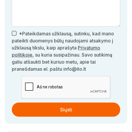
*Pateikdamas užklausą, sutinku, kad mano
pateikti duomenys būtų naudojami atsakymo į
užklausą tikslu, kaip aprašyta
Privatumo
politikoje
, su kuria susipažinau. Savo sutikimą
galiu atšaukti bet kuriuo metu, apie tai
pranešdamas el. paštu info@ito.lt
Siųsti