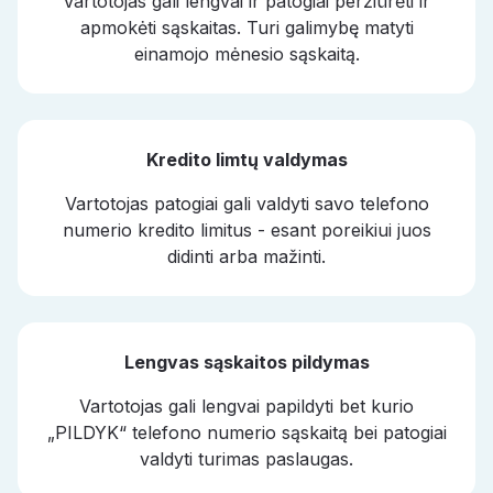
Vartotojas gali lengvai ir patogiai peržiūrėti ir
apmokėti sąskaitas. Turi galimybę matyti
einamojo mėnesio sąskaitą.
Kredito limtų valdymas
Vartotojas patogiai gali valdyti savo telefono
numerio kredito limitus - esant poreikiui juos
didinti arba mažinti.
Lengvas sąskaitos pildymas
Vartotojas gali lengvai papildyti bet kurio
„PILDYK“ telefono numerio sąskaitą bei patogiai
valdyti turimas paslaugas.