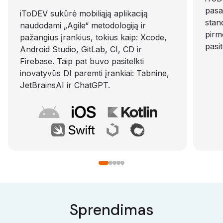
pasa
iToDEV sukūrė mobiliąją aplikaciją
stan
naudodami „Agile“ metodologiją ir
pirm
pažangius įrankius, tokius kaip: Xcode,
pasi
Android Studio, GitLab, CI, CD ir
Firebase. Taip pat buvo pasitelkti
inovatyvūs DI paremti įrankiai: Tabnine,
JetBrainsAI ir ChatGPT.
Sprendimas