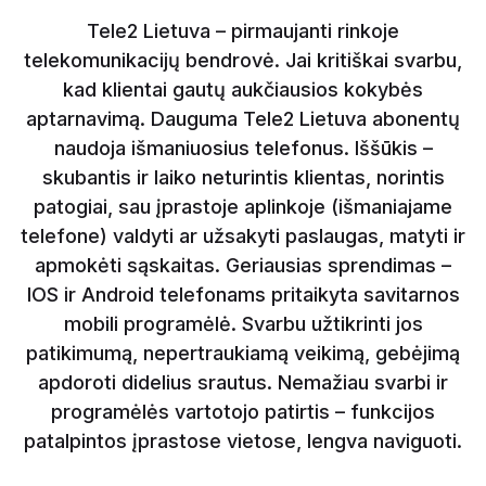
Tele2 Lietuva – pirmaujanti rinkoje
telekomunikacijų bendrovė. Jai kritiškai svarbu,
kad klientai gautų aukčiausios kokybės
aptarnavimą. Dauguma Tele2 Lietuva abonentų
naudoja išmaniuosius telefonus. Iššūkis –
skubantis ir laiko neturintis klientas, norintis
patogiai, sau įprastoje aplinkoje (išmaniajame
telefone) valdyti ar užsakyti paslaugas, matyti ir
apmokėti sąskaitas. Geriausias sprendimas –
IOS ir Android telefonams pritaikyta savitarnos
mobili programėlė. Svarbu užtikrinti jos
patikimumą, nepertraukiamą veikimą, gebėjimą
apdoroti didelius srautus. Nemažiau svarbi ir
programėlės vartotojo patirtis – funkcijos
patalpintos įprastose vietose, lengva naviguoti.