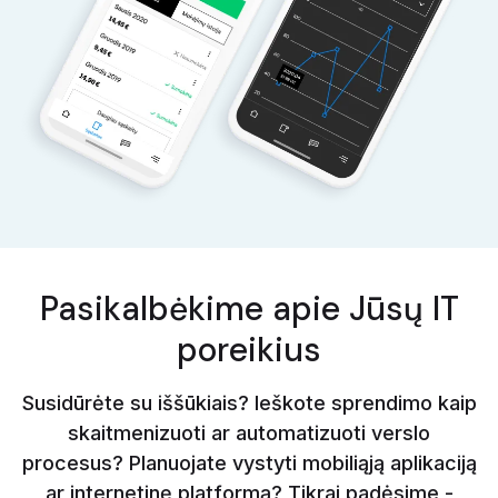
Pasikalbėkime apie Jūsų IT
poreikius
Susidūrėte su iššūkiais? Ieškote sprendimo kaip
skaitmenizuoti ar automatizuoti verslo
procesus? Planuojate vystyti mobiliąją aplikaciją
ar internetinę platformą? Tikrai padėsime -