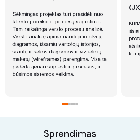
(UX
Sėkmingas projektas turi prasidėti nuo
kliento poreikio ir procesų supratimo.
Kuri
Tam reikalinga verslo procesų analizė.
išsia
Verslo analizė apima naudojimo atvejų
prot
diagramos, išsamių vartotojų istorijos,
atsi
srautų ir sekos diagramos ir vizualinių
komp
maketų (wireframes) parengimą. Visa tai
padeda geriau suprasti ir procesus, ir
būsimos sistemos veikimą.
Sprendimas