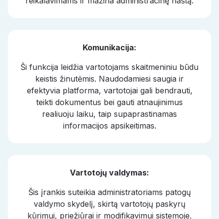
reikalavimams ir mažina administracinę naštą.
Komunikacija:
Ši funkcija leidžia vartotojams skaitmeniniu būdu
keistis žinutėmis. Naudodamiesi saugia ir
efektyvia platforma, vartotojai gali bendrauti,
teikti dokumentus bei gauti atnaujinimus
realiuoju laiku, taip supaprastinamas
informacijos apsikeitimas.
Vartotojų valdymas:
Šis įrankis suteikia administratoriams patogų
valdymo skydelį, skirtą vartotojų paskyrų
kūrimui, priežiūrai ir modifikavimui sistemoje.