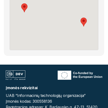
Įmonės rekvizitai
UAB “Informacinių technologijų organizacija”
Įmonės kodas: 300558136
Registracijos adresas: K. Baršausko g. 47-13, 51420