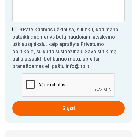
*Pateikdamas užklausą, sutinku, kad mano
pateikti duomenys būtų naudojami atsakymo į
užklausą tikslu, kaip aprašyta
Privatumo
politikoje
, su kuria susipažinau. Savo sutikimą
galiu atšaukti bet kuriuo metu, apie tai
pranešdamas el. paštu info@ito.lt
Siųsti